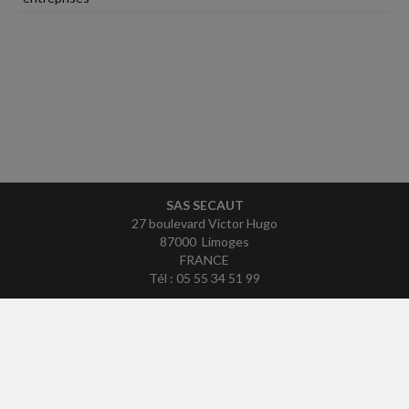
SAS SECAUT
27 boulevard Victor Hugo
87000 Limoges
FRANCE
Tél : 05 55 34 51 99
ACCUEIL
PLAN
MENTIONS LÉGALES
CONTACT