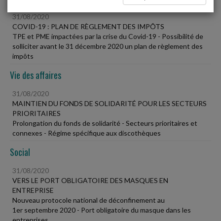
31/08/2020
COVID-19 : PLAN DE RÈGLEMENT DES IMPÔTS
TPE et PME impactées par la crise du Covid-19 - Possibilité de
solliciter avant le 31 décembre 2020 un plan de règlement des
impôts
Vie des affaires
31/08/2020
MAINTIEN DU FONDS DE SOLIDARITÉ POUR LES SECTEURS
PRIORITAIRES
Prolongation du fonds de solidarité - Secteurs prioritaires et
connexes - Régime spécifique aux discothèques
Social
31/08/2020
VERS LE PORT OBLIGATOIRE DES MASQUES EN
ENTREPRISE
Nouveau protocole national de déconfinement au
1er septembre 2020 - Port obligatoire du masque dans les
entreprises