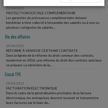
28/04/2023
PROTECTION SOCIALE COMPLÉMENTAIRE
Les garanties de prévoyance complémentaire doivent
bénéficier à titre collectif à l'ensemble des salariés ou à une ou
plusieurs catégories de salariés...
Vie des affaires
28/04/2023
RÉFORME À VENIR DE CERTAINS CONTRATS
Dans la lignée de la réforme du droit commun des contrats,
modernisé en 2016, une réforme du droit des contrats spéciaux
se prépare. Le ministère de la...
Fiscal TPE
28/04/2023
FACTURATION ÉLECTRONIQUE
Dans le cadre de la généralisation prochaine de la facture
électronique, les entreprises devront recevoir et transmettre
leurs factures par le biais de...