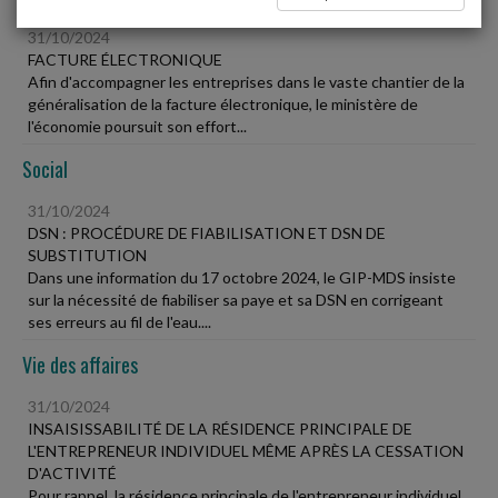
31/10/2024
FACTURE ÉLECTRONIQUE
Afin d'accompagner les entreprises dans le vaste chantier de la
généralisation de la facture électronique, le ministère de
l'économie poursuit son effort...
Social
31/10/2024
DSN : PROCÉDURE DE FIABILISATION ET DSN DE
SUBSTITUTION
Dans une information du 17 octobre 2024, le GIP-MDS insiste
sur la nécessité de fiabiliser sa paye et sa DSN en corrigeant
ses erreurs au fil de l'eau....
Vie des affaires
31/10/2024
INSAISISSABILITÉ DE LA RÉSIDENCE PRINCIPALE DE
L'ENTREPRENEUR INDIVIDUEL MÊME APRÈS LA CESSATION
D'ACTIVITÉ
Pour rappel, la résidence principale de l'entrepreneur individuel